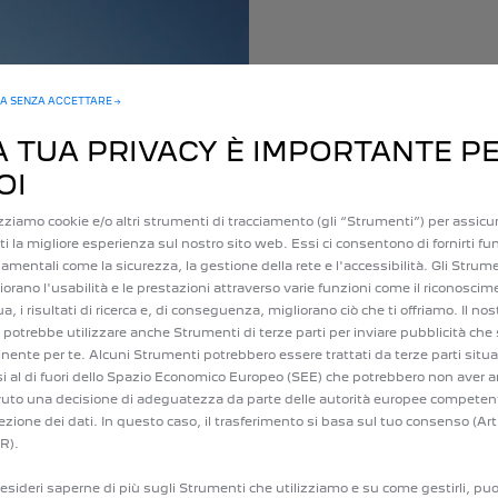
A SENZA ACCETTARE →
A TUA PRIVACY È IMPORTANTE P
OI
COME FISSARE UN
Inserisci i tuoi dati e s
izziamo cookie e/o altri strumenti di tracciamento (gli “Strumenti”) per assicur
Il tuo concessionario t
irti la migliore esperienza sul nostro sito web. Essi ci consentono di fornirti fu
amentali come la sicurezza, la gestione della rete e l'accessibilità. Gli Strum
finalizzare la valutazion
iorano l'usabilità e le prestazioni attraverso varie funzioni come il riconoscim
del tuo veicolo.
ua, i risultati di ricerca e, di conseguenza, migliorano ciò che ti offriamo. Il nos
potrebbe utilizzare anche Strumenti di terze parti per inviare pubblicità che 
inente per te. Alcuni Strumenti potrebbero essere trattati da terze parti situa
i al di fuori dello Spazio Economico Europeo (SEE) che potrebbero non aver 
vuto una decisione di adeguatezza da parte delle autorità europee competent
ezione dei dati. In questo caso, il trasferimento si basa sul tuo consenso (Art
R).
esideri saperne di più sugli Strumenti che utilizziamo e su come gestirli, puo