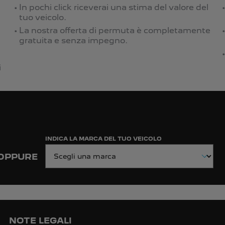
In pochi click riceverai una stima del valore del
tuo veicolo.
La nostra offerta di permuta è completamente
gratuita e senza impegno.
i
INDICA LA MARCA DEL TUO VEICOLO
OPPURE
NOTE LEGALI