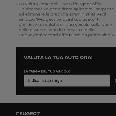
La valutazione dell'usato Peugeot offre
un'alternativa per evitare spiacevoli sorprese
ed eliminare le pratiche amministrative: il
servizio 'Peugeot valuta il tuo usato' ti
permette di valutare il tuo veicolo sulla base
delle osservazioni di mercato e delle
transazioni recenti effettuate da professionist
VALUTA LA TUA AUTO ORA!
LA TARGA DEL TUO VEICOLO
PEUGEOT