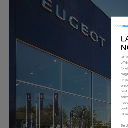
CONTINU
L
N
Util
offr
fond
migl
ling
web 
pert
paes
rice
prot
GDP
Se d