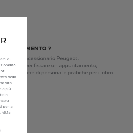
ER
 APPUNTAMENTO ?
eleziona il concessionario Peugeot.
arci di
i contatterà per fissare un appuntamento,
nzionalità
enti
e e concludere di persona le pratiche per il ritiro
ento della
tro sito
sia più
te in
ancora
i per la
. 49.1a
i