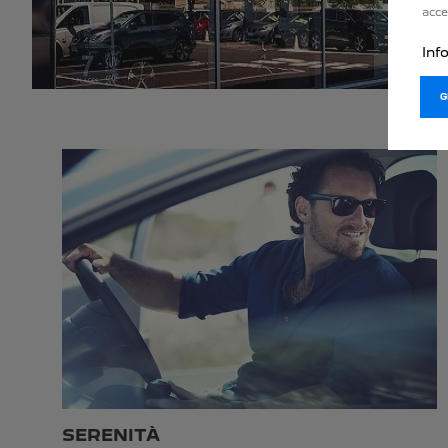
acce
Inf
SERENITÀ