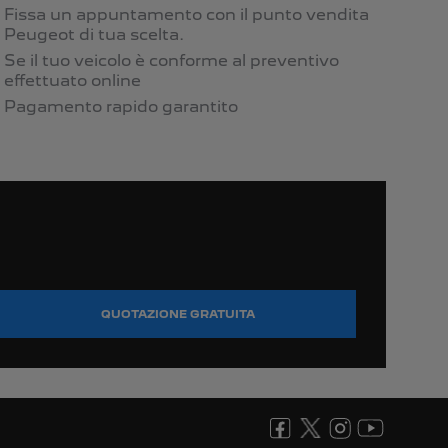
Fissa un appuntamento con il punto vendita
Peugeot di tua scelta.
Se il tuo veicolo è conforme al preventivo
effettuato online
Pagamento rapido garantito
QUOTAZIONE GRATUITA