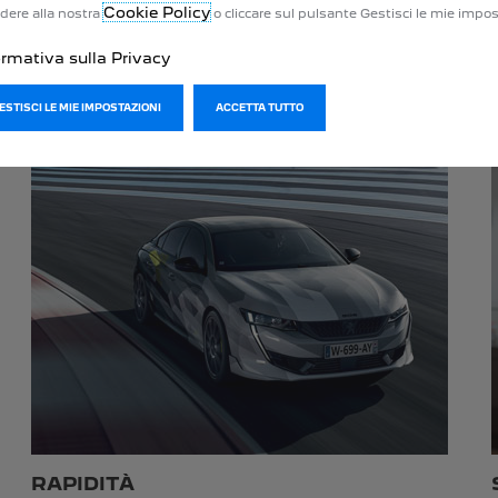
Cookie Policy
dere alla nostra
o cliccare sul pulsante Gestisci le mie impos
ormativa sulla Privacy
GESTISCI LE MIE IMPOSTAZIONI
ACCETTA TUTTO
RAPIDITÀ