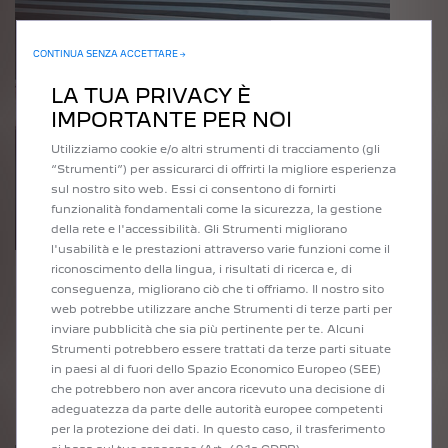
CONTINUA SENZA ACCETTARE →
LA TUA PRIVACY È
IMPORTANTE PER NOI
Utilizziamo cookie e/o altri strumenti di tracciamento (gli
“Strumenti”) per assicurarci di offrirti la migliore esperienza
sul nostro sito web. Essi ci consentono di fornirti
funzionalità fondamentali come la sicurezza, la gestione
della rete e l'accessibilità. Gli Strumenti migliorano
l'usabilità e le prestazioni attraverso varie funzioni come il
riconoscimento della lingua, i risultati di ricerca e, di
RAPIDITÀ
conseguenza, migliorano ciò che ti offriamo. Il nostro sito
web potrebbe utilizzare anche Strumenti di terze parti per
In pochi click riceverai una stima del valore del
inviare pubblicità che sia più pertinente per te. Alcuni
tuo veicolo.
Strumenti potrebbero essere trattati da terze parti situate
La nostra offerta di permuta è completamente
in paesi al di fuori dello Spazio Economico Europeo (SEE)
gratuita e senza impegno.
che potrebbero non aver ancora ricevuto una decisione di
adeguatezza da parte delle autorità europee competenti
per la protezione dei dati. In questo caso, il trasferimento