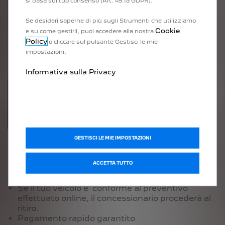
si basa sul tuo consenso (Art. 49.1a GDPR).
Se desideri saperne di più sugli Strumenti che utilizziamo
Cookie
e su come gestirli, puoi accedere alla nostra
Policy
o cliccare sul pulsante Gestisci le mie
impostazioni.
Informativa sulla Privacy
GESTISCI LE MIE IMPOSTAZIONI
SICUREZZA
ACCETTA TUTTO
Fissa un appuntamento con il punto vendita
Peugeot di tua scelta.
Se il tuo veicolo è conforme al preventivo
effettuato online, il concessionario procederà al
ritiro.
Pagamento rapido garantito